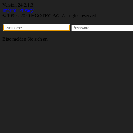
Version
24
.2.1.3
Imprint
|
Privacy
© 1999 - 2026
EGOTEC AG
. All rights reserved.
Bitte melden Sie sich an.