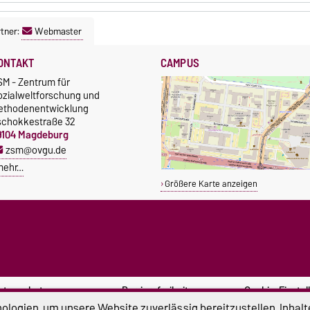
tner:
Webmaster
ONTAKT
CAMPUS
SM - Zentrum für
ozialweltforschung und
ethodenentwicklung
schokkestraße 32
9104 Magdeburg
zsm@ovgu.de
mehr…
Größere Karte anzeigen
atenschutz
Barrierefreiheit
Cookie-Einstel
logien, um unsere Website zuverlässig bereitzustellen, Inhalt