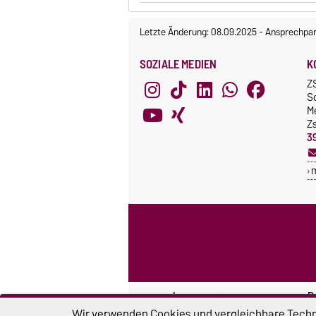
Letzte Änderung: 08.09.2025
-
Ansprechpar
SOZIALE MEDIEN
K
Z
S
M
Z
3
Impressum
D
Wir verwenden Cookies und vergleichbare Techno