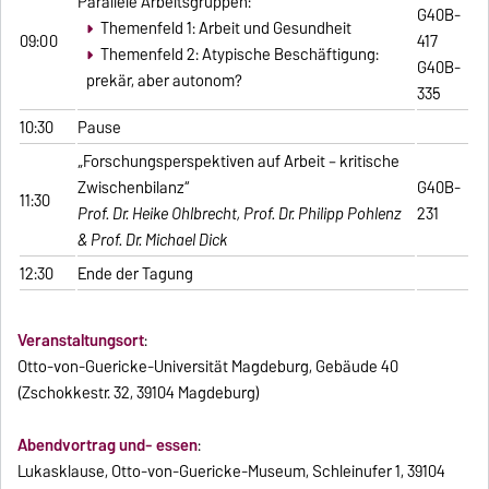
Parallele Arbeitsgruppen:
G40B-
Themenfeld 1: Arbeit und Gesundheit
09:00
417
Themenfeld 2: Atypische Beschäftigung:
G40B-
prekär, aber autonom?
335
10:30
Pause
„Forschungsperspektiven auf Arbeit – kritische
Zwischenbilanz“
G40B-
11:30
Prof. Dr. Heike Ohlbrecht, Prof. Dr. Philipp Pohlenz
231
& Prof. Dr. Michael Dick
12:30
Ende der Tagung
Veranstaltungsort
:
Otto-von-Guericke-Universität Magdeburg, Gebäude 40
(Zschokkestr. 32, 39104 Magdeburg)
Abendvortrag und- essen
:
Lukasklause, Otto-von-Guericke-Museum, Schleinufer 1, 39104