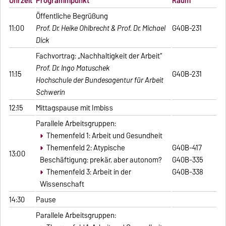
Uhrzeit
Programmpunkt
Raum
Öffentliche Begrüßung
11:00
Prof. Dr. Heike Ohlbrecht & Prof. Dr. Michael
G40B-231
Dick
Fachvortrag: „Nachhaltigkeit der Arbeit“
Prof. Dr. Ingo Matuschek
11:15
G40B-231
Hochschule der Bundesagentur für Arbeit
Schwerin
12:15
Mittagspause mit Imbiss
Parallele Arbeitsgruppen:
Themenfeld 1: Arbeit und Gesundheit
Themenfeld 2: Atypische
G40B-417
13:00
Beschäftigung: prekär, aber autonom?
G40B-335
Themenfeld 3: Arbeit in der
G40B-338
Wissenschaft
14:30
Pause
Parallele Arbeitsgruppen: