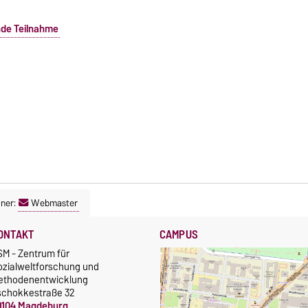
nde Teilnahme
ner:
Webmaster
ONTAKT
CAMPUS
SM - Zentrum für
ozialweltforschung und
ethodenentwicklung
schokkestraße 32
9104 Magdeburg