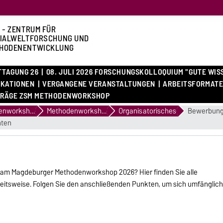
 - ZENTRUM FÜR
IALWELTFORSCHUNG UND
HODENENTWICKLUNG
STTAGUNG 26
08. JULI 2026 FORSCHUNGSKOLLOQUIUM "GUTE WIS
IKATIONEN
VERGANGENE VERANSTALTUNGEN
ARBEITSFORMAT
RÄGE ZSM METHODENWORKSHOP
Methodenworkshops
Methodenworkshop 2026
Organisatorisches
Bewerbung 
hten
me am Magdeburger Methodenworkshop 2026? Hier finden Sie alle
beitsweise. Folgen Sie den anschließenden Punkten, um sich umfänglic