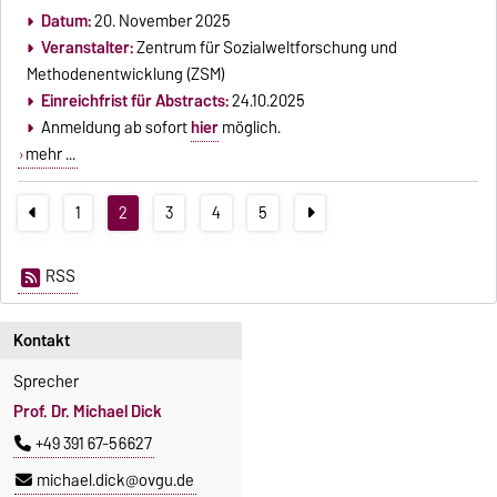
Datum:
20. November 2025
Veranstalter:
Zentrum für Sozialweltforschung und
Methodenentwicklung (ZSM)
Einreichfrist für Abstracts:
24.10.2025
Anmeldung ab sofort
hier
möglich.
mehr ...
1
2
3
4
5
RSS
Kontakt
Sprecher
Prof. Dr. Michael Dick
+49 391 67-56627
michael.dick@ovgu.de