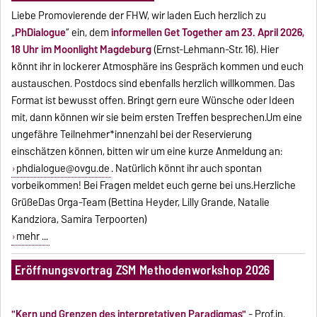
Liebe Promovierende der FHW, wir laden Euch herzlich zu
„
PhDialogue
“ ein, dem
informellen Get Together am 23. April 2026,
18 Uhr im Moonlight Magdeburg
(Ernst-Lehmann-Str. 16). Hier
könnt ihr in lockerer Atmosphäre ins Gespräch kommen und euch
austauschen. Postdocs sind ebenfalls herzlich willkommen. Das
Format ist bewusst offen. Bringt gern eure Wünsche oder Ideen
mit, dann können wir sie beim ersten Treffen besprechen.Um eine
ungefähre Teilnehmer*innenzahl bei der Reservierung
einschätzen können, bitten wir um eine kurze Anmeldung an:
phdialogue@ovgu.de
. Natürlich könnt ihr auch spontan
vorbeikommen! Bei Fragen meldet euch gerne bei uns.Herzliche
GrüßeDas Orga-Team (Bettina Heyder, Lilly Grande, Natalie
Kandziora, Samira Terpoorten)
mehr ...
Eröffnungsvortrag ZSM Methodenworkshop 2026
"Kern und Grenzen des interpretativen Paradigmas"
- Prof.in.