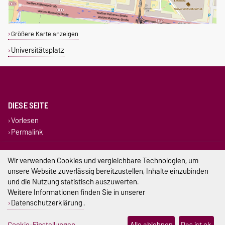
Größere Karte anzeigen
Universitätsplatz
DIESE SEITE
Vorlesen
Permalink
Impressum
Wir verwenden Cookies und vergleichbare Technologien, um
unsere Website zuverlässig bereitzustellen, Inhalte einzubinden
Datenschutz
und die Nutzung statistisch auszuwerten.
Weitere Informationen finden Sie in unserer
Barrierefreiheit
Datenschutzerklärung
.
Cookie-Einstellungen
Cookie-Einstellungen
Alle ablehnen
Das ist ok